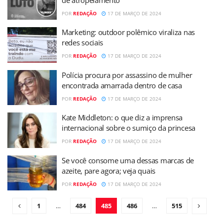
POR
REDAÇÃO
17 DE MARÇO DE 2024
Marketing: outdoor polêmico viraliza nas
redes sociais
POR
REDAÇÃO
17 DE MARÇO DE 2024
Polícia procura por assassino de mulher
encontrada amarrada dentro de casa
POR
REDAÇÃO
17 DE MARÇO DE 2024
Kate Middleton: o que diz a imprensa
internacional sobre o sumiço da princesa
POR
REDAÇÃO
17 DE MARÇO DE 2024
Se você consome uma dessas marcas de
azeite, pare agora; veja quais
POR
REDAÇÃO
17 DE MARÇO DE 2024
1
…
484
485
486
…
515