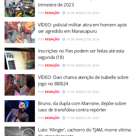
trimestre de 2023
POR
REDAÇÃO
18 DE MARÇO DE 2024
VÍDEO: policial militar atira em homem após
ser agredido em Manacapuru
POR
REDAÇÃO
18 DE MARÇO DE 2024
Inscrições no Fies podem ser feitas até esta
segunda (18)
POR
REDAÇÃO
18 DE MARÇO DE 2024
VÍDEO: Davi chama atenção de Isabelle sobre
jogo no BBB24
POR
REDAÇÃO
17 DE MARÇO DE 2024
Bruno, da dupla com Marrone, depõe sobre
caso de transfobia contra repórter
POR
REDAÇÃO
17 DE MARÇO DE 2024
Luto: ‘Klinger’, cachorro do TJAM, morre vítima
de atropelamento