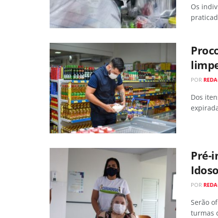
Os indi
praticad
Proc
limp
POR
REDA
Dos iten
expirad
Pré-i
Idos
POR
REDA
Serão of
turmas 