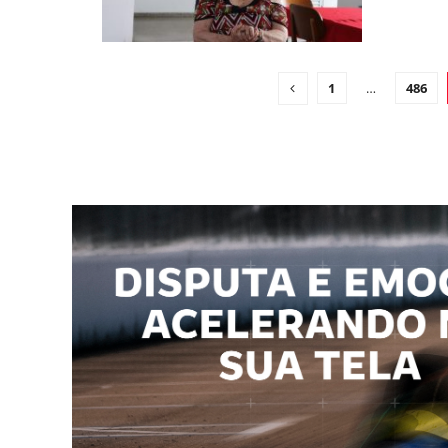
1
…
486