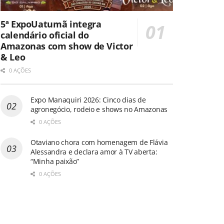
5ª ExpoUatumã integra
calendário oficial do
Amazonas com show de Victor
& Leo
0 AÇÕES
Expo Manaquiri 2026: Cinco dias de
agronegócio, rodeio e shows no Amazonas
0 AÇÕES
Otaviano chora com homenagem de Flávia
Alessandra e declara amor à TV aberta:
“Minha paixão”
0 AÇÕES