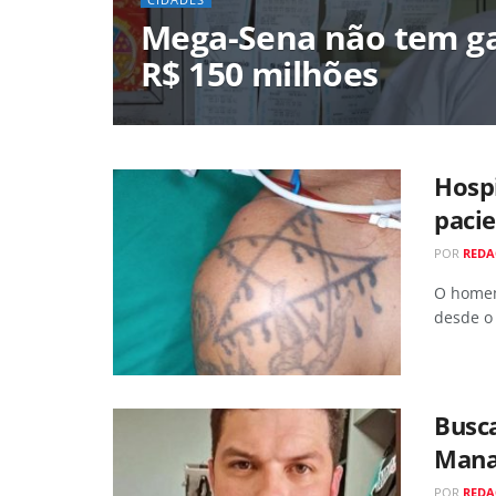
Mega-Sena não tem ga
R$ 150 milhões
Hospi
pacie
POR
REDA
O homem
desde o 
Busc
Mana
POR
REDA