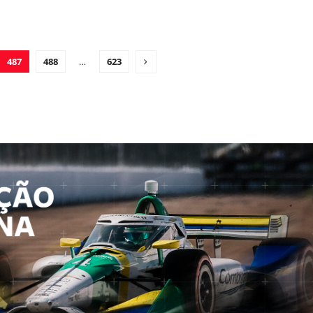
487
488
…
623