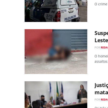
O crime
Suspe
Leste
POR
REDA
O homem
assaltos
Justi
mata
POR
REDA