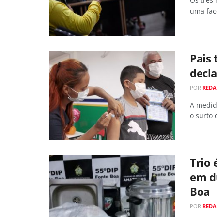
Os três 
uma fac
Pais 
decla
POR
REDA
A medida
o surto
Trio 
em d
Boa
POR
REDA