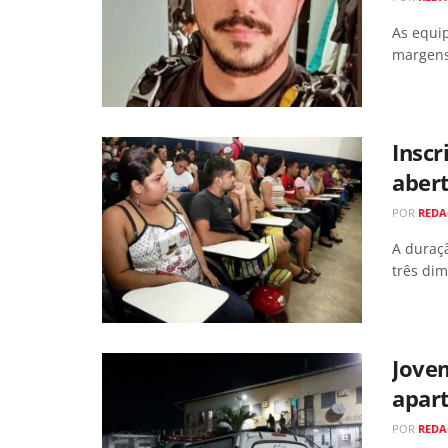
As equip
margens
Insc
abert
POR
REDA
A duraç
três di
Jove
apart
POR
REDA