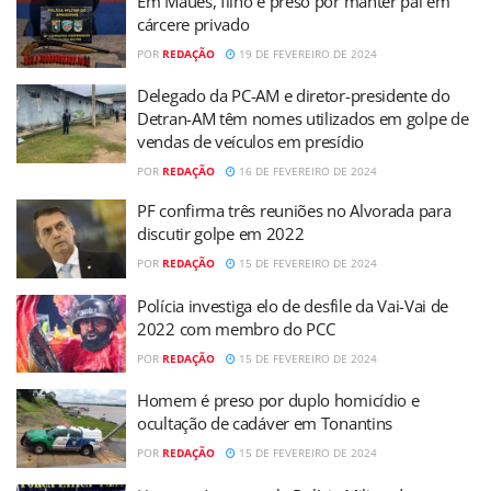
Em Maués, filho é preso por manter pai em
cárcere privado
POR
REDAÇÃO
19 DE FEVEREIRO DE 2024
Delegado da PC-AM e diretor-presidente do
Detran-AM têm nomes utilizados em golpe de
vendas de veículos em presídio
POR
REDAÇÃO
16 DE FEVEREIRO DE 2024
PF confirma três reuniões no Alvorada para
discutir golpe em 2022
POR
REDAÇÃO
15 DE FEVEREIRO DE 2024
Polícia investiga elo de desfile da Vai-Vai de
2022 com membro do PCC
POR
REDAÇÃO
15 DE FEVEREIRO DE 2024
Homem é preso por duplo homicídio e
ocultação de cadáver em Tonantins
POR
REDAÇÃO
15 DE FEVEREIRO DE 2024