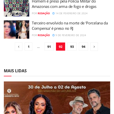
​Homem é preso pela Polícia Militar do
Amazonas com arma de fogo e drogas
POR
REDAÇÃO
14 DE FEVEREIRO DE 2024
Terceiro envolvido na morte de ‘Porcelana da
Compensa’ é preso no RJ
POR
REDAÇÃO
9 DE FEVEREIRO DE 2024
1
…
91
92
93
94
MAIS LIDAS