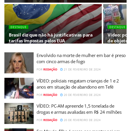
DESTAQUE
DESTAQUE
Brasil diz que não há justificativas para
Vídeo: pol
tarifas impostas pelos EUA
de objetos
Envolvido na morte de mulher em bar é preso
com cinco armas de fogo
POR
REDAÇÃO
21 DE FEVEREIRO DE 2024
VÍDEO: policiais resgatam crianças de 1 e 2
anos em situação de abandono em Tefé
POR
REDAÇÃO
20 DE FEVEREIRO DE 2024
VÍDEO: PC-AM apreende 1,5 tonelada de
drogas e armas avaliadas em R$ 24 milhões
POR
REDAÇÃO
20 DE FEVEREIRO DE 2024