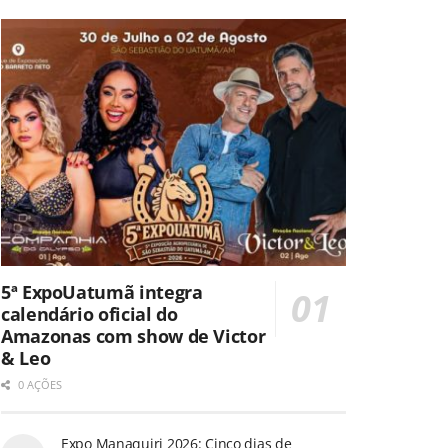
5ª ExpoUatumã integra
calendário oficial do
Amazonas com show de Victor
& Leo
0 AÇÕES
Expo Manaquiri 2026: Cinco dias de