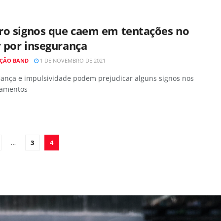
ro signos que caem em tentações no
 por insegurança
ÇÃO BAND
1 DE NOVEMBRO DE 2021
iança e impulsividade podem prejudicar alguns signos nos
namentos
…
3
4