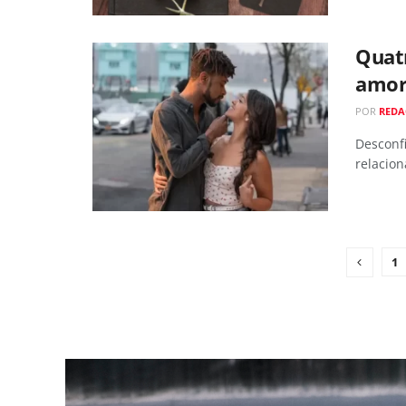
Quat
amor
POR
REDA
Desconf
relacio
1