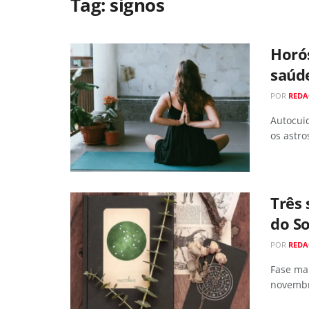
Tag:
signos
Horós
saúde
POR
REDA
Autocuid
os astr
Três 
do So
POR
REDA
Fase ma
novemb