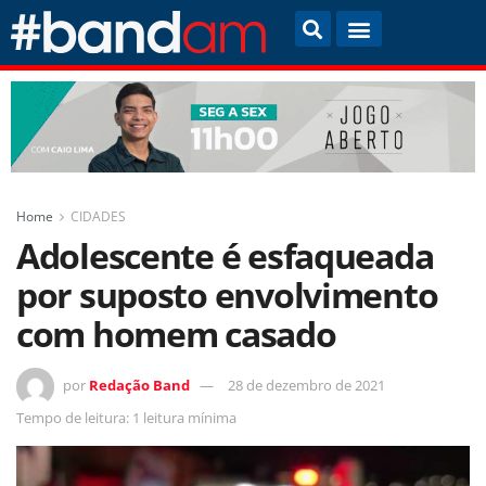
Home
CIDADES
Adolescente é esfaqueada
por suposto envolvimento
com homem casado
por
Redação Band
28 de dezembro de 2021
Tempo de leitura: 1 leitura mínima