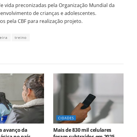
 de vida preconizadas pela Organização Mundial da
envolvimento de crianças e adolescentes.
os pela CBF para realização projeto.
eira
treino
CIDADES
a avanço da
Mais de 830 mil celulares
ásica no país
foram subtraídos em 2025,