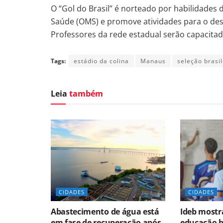
O “Gol do Brasil” é norteado por habilidades
Saúde (OMS) e promove atividades para o des
Professores da rede estadual serão capacitad
Tags:
estádio da colina
Manaus
seleção brasil
Leia
também
CIDADES
CIDADES
Abastecimento de água está
Ideb mostr
em fase de recuperação após
educação b