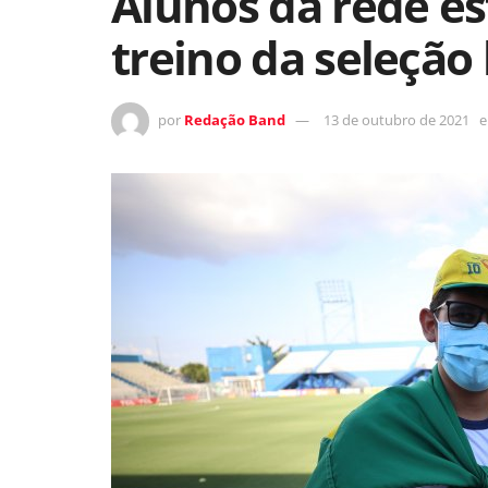
Alunos da rede es
treino da seleção 
por
Redação Band
13 de outubro de 2021