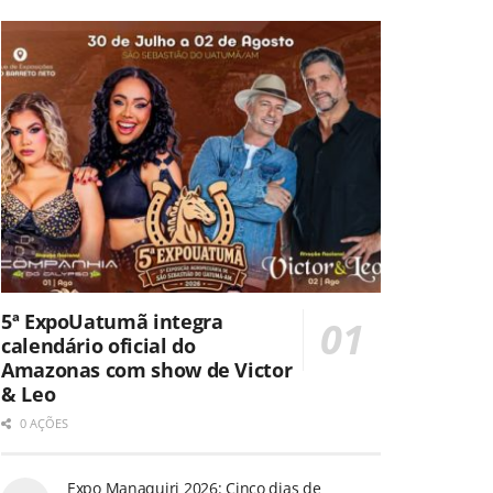
5ª ExpoUatumã integra
calendário oficial do
Amazonas com show de Victor
& Leo
0 AÇÕES
Expo Manaquiri 2026: Cinco dias de