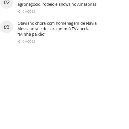
agronegócio, rodeio e shows no Amazonas
0 AÇÕES
Otaviano chora com homenagem de Flávia
Alessandra e declara amor à TV aberta:
“Minha paixão”
0 AÇÕES