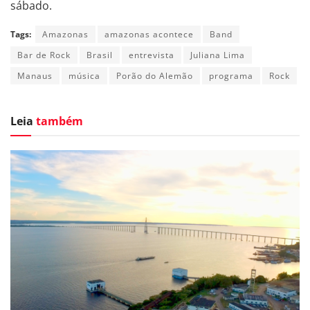
sábado.
Tags:
Amazonas
amazonas acontece
Band
Bar de Rock
Brasil
entrevista
Juliana Lima
Manaus
música
Porão do Alemão
programa
Rock
Leia
também