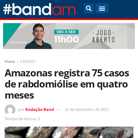
Home
CIDADES
Amazonas registra 75 casos
de rabdomiólise em quatro
meses
por
Redação Band
22 de dezembro de 2021
Tempo de leitura: 3