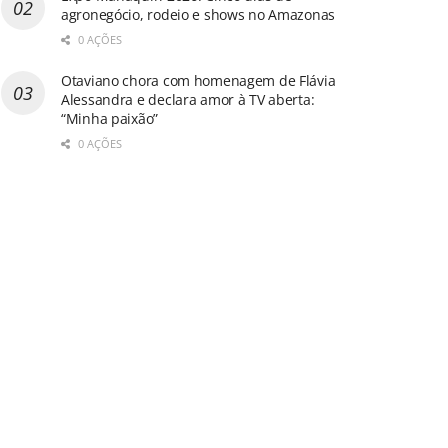
agronegócio, rodeio e shows no Amazonas
0 AÇÕES
Otaviano chora com homenagem de Flávia
Alessandra e declara amor à TV aberta:
“Minha paixão”
0 AÇÕES