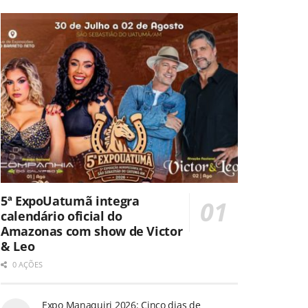
5ª ExpoUatumã integra
calendário oficial do
Amazonas com show de Victor
& Leo
0 AÇÕES
Expo Manaquiri 2026: Cinco dias de