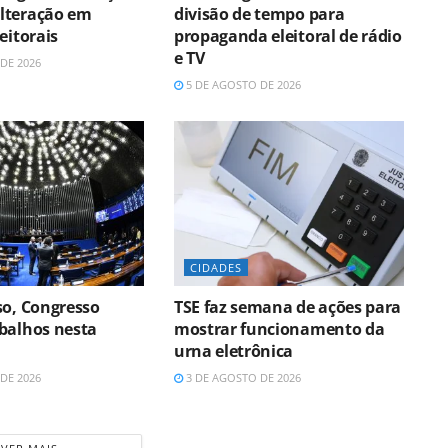
lteração em
divisão de tempo para
eitorais
propaganda eleitoral de rádio
e TV
DE 2026
5 DE AGOSTO DE 2026
CIDADES
so, Congresso
TSE faz semana de ações para
balhos nesta
mostrar funcionamento da
urna eletrônica
DE 2026
3 DE AGOSTO DE 2026