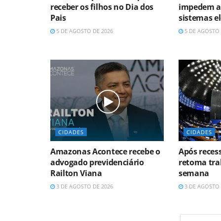
receber os filhos no Dia dos
impedem a
Pais
sistemas el
5 DE AGOSTO DE 2026
5 DE AGOSTO 
CIDADES
CIDADES
Amazonas Acontece recebe o
Após reces
advogado previdenciário
retoma tra
Railton Viana
semana
3 DE AGOSTO DE 2026
3 DE AGOSTO 