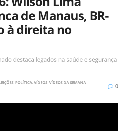
6: Wilson Lima
nca de Manaus, BR-
 à direita no
nado destaca legados na saúde e segurança
LEIÇÕES
,
POLÍTICA
,
VÍDEOS
,
VÍDEOS DA SEMANA
0