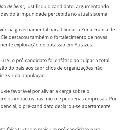
adão de bem”
, justificou o candidato, argumentando
 devido à impunidade percebida no atual sistema.
vência governamental para blindar a Zona Franca de
 Ele destacou também o fortalecimento de novas
minente exploração de potássio em Autazes.
19, o pré-candidato foi enfático ao culpar a total
missão do país aos caprichos de organizações não
r e vir da população.
-se favorável por aliviar a carga sobre o
bre os impactos nas micro e pequenas empresas. Por
sidencial, o pré-candidato declarou-se abertamente
ta-feira (12) com mais um pré-candidato para