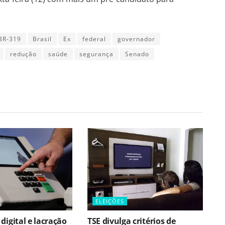
BR-319
Brasil
Ex
federal
governador
redução
saúde
segurança
Senado
ELEIÇÕES
digital e lacração
TSE divulga critérios de