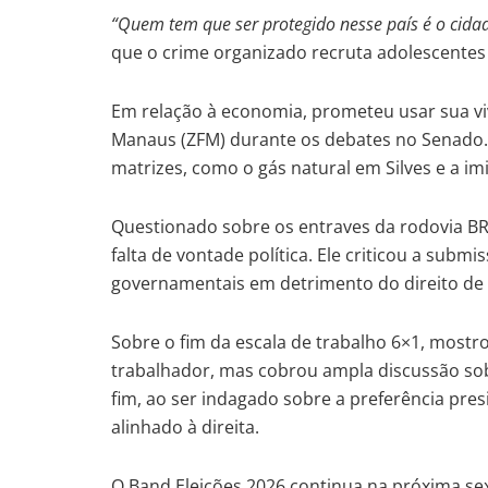
“Quem tem que ser protegido nesse país é o cid
que o crime organizado recruta adolescentes
Em relação à economia, prometeu usar sua vi
Manaus (ZFM) durante os debates no Senado.
matrizes, como o gás natural em Silves e a i
Questionado sobre os entraves da rodovia BR-3
falta de vontade política. Ele criticou a sub
governamentais em detrimento do direito de i
Sobre o fim da escala de trabalho 6×1, mostrou
trabalhador, mas cobrou ampla discussão so
fim, ao ser indagado sobre a preferência pre
alinhado à direita.
O Band Eleições 2026 continua na próxima sex