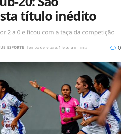
ub-20: São
a título inédito
or 2 a 0 e ficou com a taça da competição
0
QUE
,
ESPORTE
Tempo de leitura: 1 leitura mínima