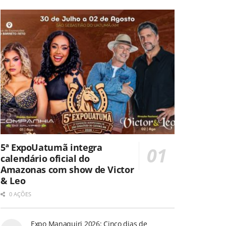
5ª ExpoUatumã integra
calendário oficial do
Amazonas com show de Victor
& Leo
0 AÇÕES
Expo Manaquiri 2026: Cinco dias de