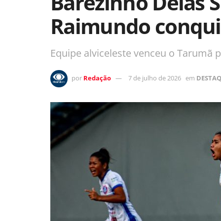
Barezinho Delas S
Raimundo conquist
Equipe alviceleste venceu o Tarumã p
por
Redação
7 de julho de 2026
em
DESTA