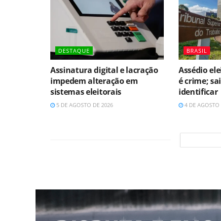
DESTAQUE
BRASIL
Assinatura digital e lacração
Assédio ele
impedem alteração em
é crime; s
sistemas eleitorais
identificar
5 DE AGOSTO DE 2026
4 DE AGOSTO 