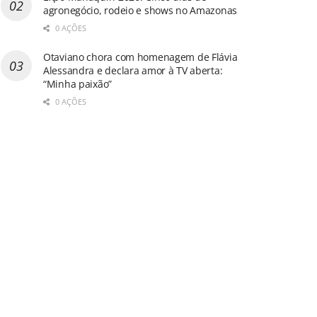
agronegócio, rodeio e shows no Amazonas
0 AÇÕES
Otaviano chora com homenagem de Flávia
Alessandra e declara amor à TV aberta:
“Minha paixão”
0 AÇÕES