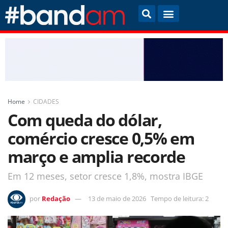
Home
CIDADES
Com queda do dólar,
comércio cresce 0,5% em
março e amplia recorde
Em 12 meses, setor cresce 1,8%, mostra IBGE
por
Redação
13 de maio de 2026
Tempo de leitura: 2