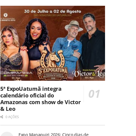
5ª ExpoUatumã integra
calendário oficial do
Amazonas com show de Victor
& Leo
0 AÇÕES
Expo Manaquiri 2026: Cinco dias de