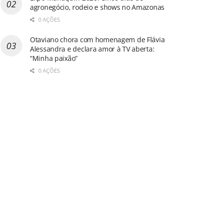
agronegócio, rodeio e shows no Amazonas
0 AÇÕES
Otaviano chora com homenagem de Flávia
Alessandra e declara amor à TV aberta:
“Minha paixão”
0 AÇÕES