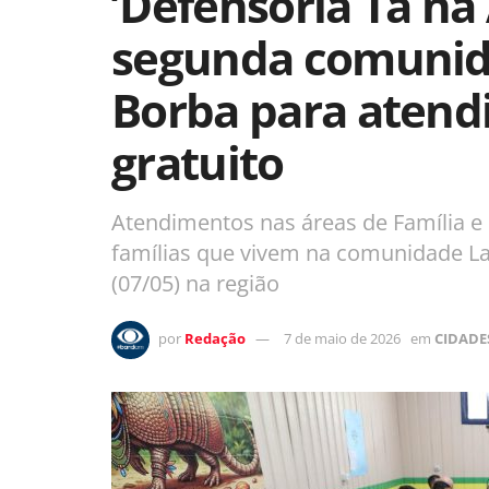
’Defensoria Tá na
segunda comunid
Borba para atend
gratuito
Atendimentos nas áreas de Família e 
famílias que vivem na comunidade Lar
(07/05) na região
por
Redação
7 de maio de 2026
em
CIDADE