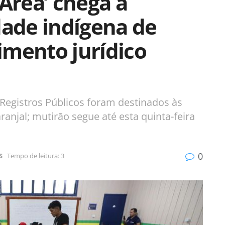
 Área’ chega à
ade indígena de
imento jurídico
Registros Públicos foram destinados às
anjal; mutirão segue até esta quinta-feira
0
S
Tempo de leitura: 3