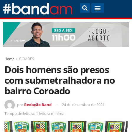
Home
CIDADES
Dois homens são presos
com submetralhadora no
bairro Coroado
por
Redação Band
24 de dezembro de 2021
Tempo de leitura: 1 leitura mínima