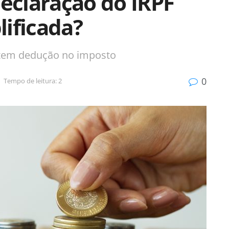
declaração do IRPF
ificada?
tem dedução no imposto
0
Tempo de leitura: 2