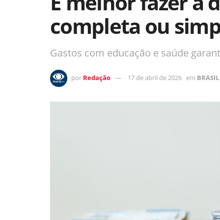
É melhor fazer a 
completa ou simpl
Gastos com educação e saúde garan
por
Redação
17 de abril de 2026
em
BRASIL