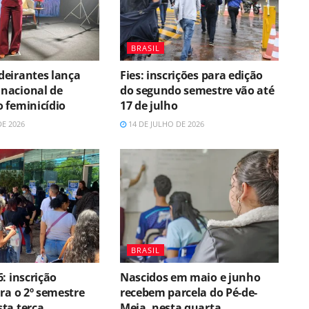
BRASIL
eirantes lança
Fies: inscrições para edição
nacional de
do segundo semestre vão até
 feminicídio
17 de julho
DE 2026
14 DE JULHO DE 2026
BRASIL
: inscrição
Nascidos em maio e junho
ra o 2º semestre
recebem parcela do Pé-de-
ta terça
Meia, nesta quarta