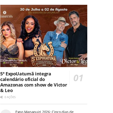
5ª ExpoUatumã integra
calendário oficial do
Amazonas com show de Victor
& Leo
0 AÇÕES
Expo Manaquiri 2026: Cinco dias de