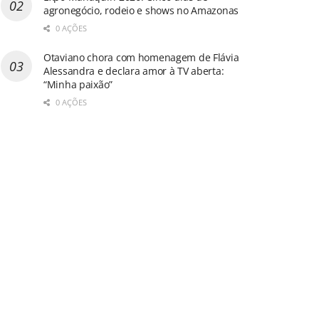
agronegócio, rodeio e shows no Amazonas
0 AÇÕES
Otaviano chora com homenagem de Flávia
Alessandra e declara amor à TV aberta:
“Minha paixão”
0 AÇÕES