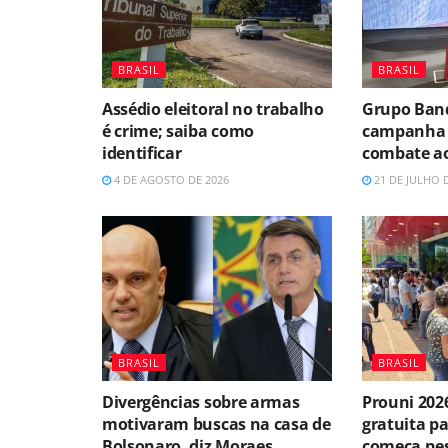
BRASIL
BRASIL
Assédio eleitoral no trabalho
Grupo Band
é crime; saiba como
campanha 
identificar
combate ao
4 DE AGOSTO DE 2026
21 DE JULHO 
BRASIL
BRASIL
Divergências sobre armas
Prouni 2026
motivaram buscas na casa de
gratuita pa
Bolsonaro, diz Moraes
começa nes