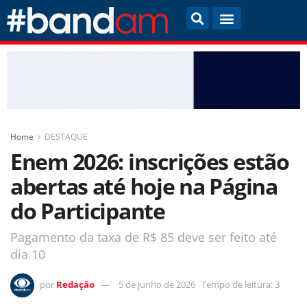
Home
DESTAQUE
Enem 2026: inscrições estão
abertas até hoje na Página
do Participante
Pagamento da taxa de R$ 85 deve ser feito até
dia 10
por
Redação
5 de junho de 2026
Tempo de leitura: 3