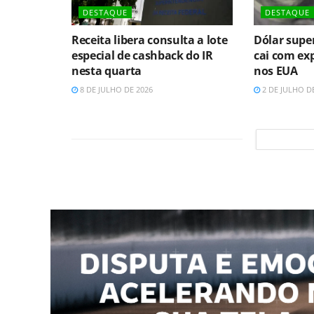
DESTAQUE
DESTAQUE
Receita libera consulta a lote
Dólar super
especial de cashback do IR
cai com exp
nesta quarta
nos EUA
8 DE JULHO DE 2026
2 DE JULHO D