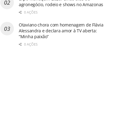
agronegócio, rodeio e shows no Amazonas
0 AÇÕES
Otaviano chora com homenagem de Flávia
Alessandra e declara amor à TV aberta:
“Minha paixão”
0 AÇÕES