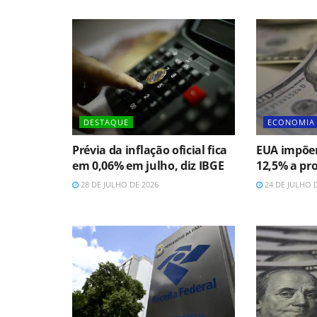
DESTAQUE
ECONOMIA
Prévia da inflação oficial fica
EUA impõem
em 0,06% em julho, diz IBGE
12,5% a pro
28 DE JULHO DE 2026
24 DE JULHO 