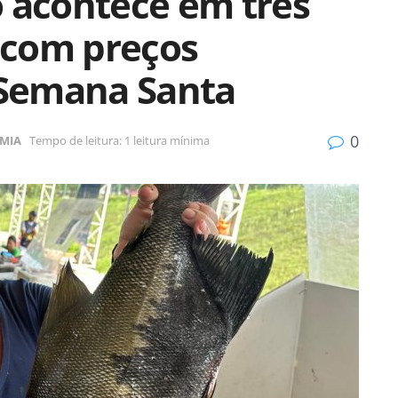
o acontece em três
 com preços
a Semana Santa
0
MIA
Tempo de leitura: 1 leitura mínima