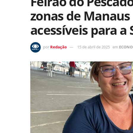
Feirão do Pescad
zonas de Manaus
acessíveis para 
por
Redação
15 de abril de 2025
em
ECONO