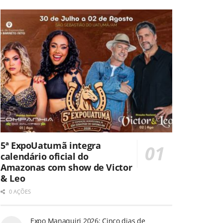
5ª ExpoUatumã integra
calendário oficial do
Amazonas com show de Victor
& Leo
0 AÇÕES
Expo Manaquiri 2026: Cinco dias de