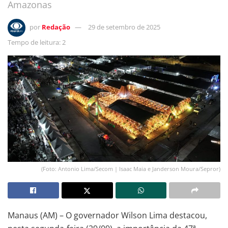
Amazonas
por
Redação
29 de setembro de 2025
Tempo de leitura: 2
(Foto: Antonio Lima/Secom | Isaac Maia e Janderson Moura/Sepror)
Manaus (AM) – O governador Wilson Lima destacou,