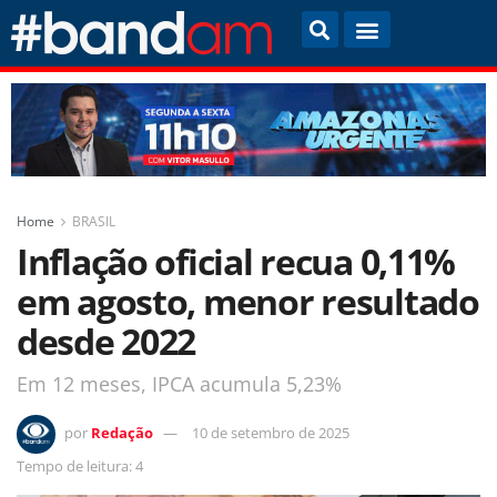
Home
BRASIL
Inflação oficial recua 0,11%
em agosto, menor resultado
desde 2022
Em 12 meses, IPCA acumula 5,23%
por
Redação
10 de setembro de 2025
Tempo de leitura: 4