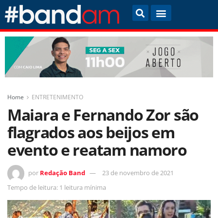
Home
ENTRETENIMENTO
Maiara e Fernando Zor são
flagrados aos beijos em
evento e reatam namoro
por
Redação Band
23 de novembro de 2021
Tempo de leitura: 1 leitura mínima