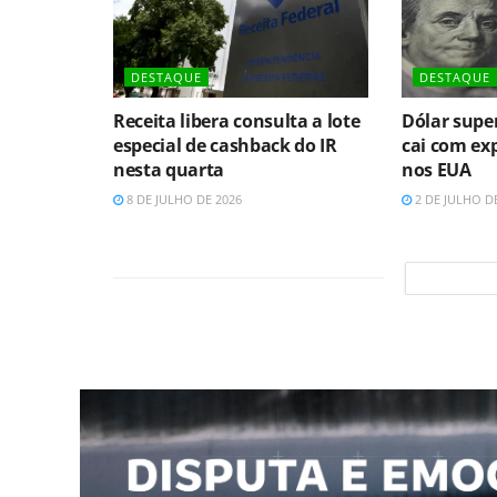
DESTAQUE
DESTAQUE
Receita libera consulta a lote
Dólar super
especial de cashback do IR
cai com exp
nesta quarta
nos EUA
8 DE JULHO DE 2026
2 DE JULHO D