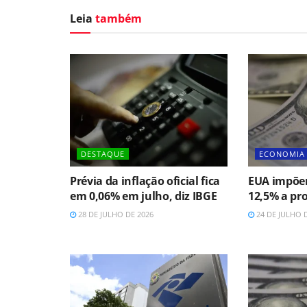
Leia
também
DESTAQUE
ECONOMIA
Prévia da inflação oficial fica
EUA impõem
em 0,06% em julho, diz IBGE
12,5% a pro
28 DE JULHO DE 2026
24 DE JULHO 