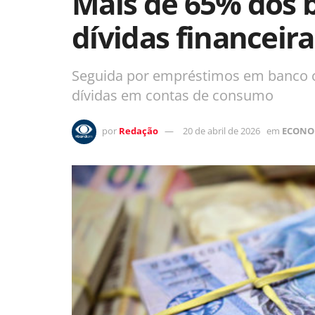
Mais de 65% dos 
dívidas financeira
Seguida por empréstimos em banco c
dívidas em contas de consumo
por
Redação
20 de abril de 2026
em
ECONO