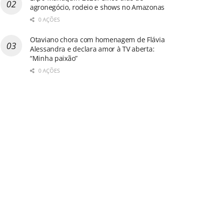
agronegócio, rodeio e shows no Amazonas
0 AÇÕES
Otaviano chora com homenagem de Flávia
Alessandra e declara amor à TV aberta:
“Minha paixão”
0 AÇÕES