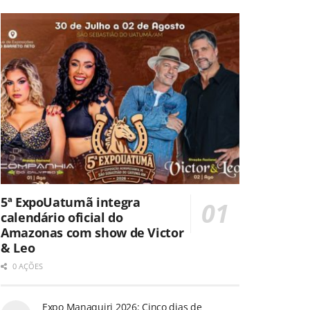
5ª ExpoUatumã integra
calendário oficial do
Amazonas com show de Victor
& Leo
0 AÇÕES
Expo Manaquiri 2026: Cinco dias de