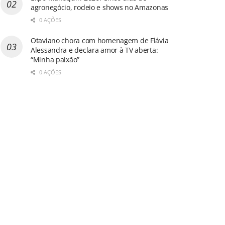
agronegócio, rodeio e shows no Amazonas
0 AÇÕES
Otaviano chora com homenagem de Flávia
Alessandra e declara amor à TV aberta:
“Minha paixão”
0 AÇÕES