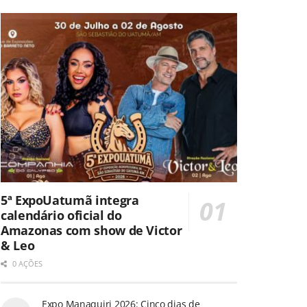
5ª ExpoUatumã integra
calendário oficial do
Amazonas com show de Victor
& Leo
0 AÇÕES
Expo Manaquiri 2026: Cinco dias de