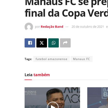
Manaus FC se pre
final da Copa Ver
por
Redação Band
20 de outubro de 2021
Tags:
futebol amazonense
Manaus FC
Leia
também