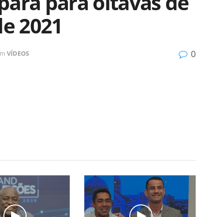
para para oitavas de
de 2021
0
em
VÍDEOS