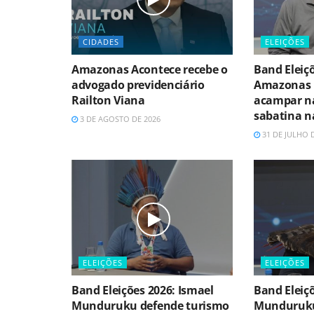
CIDADES
ELEIÇÕES
Amazonas Acontece recebe o
Band Eleiç
advogado previdenciário
Amazonas 
Railton Viana
acampar n
sabatina n
3 DE AGOSTO DE 2026
31 DE JULHO 
ELEIÇÕES
ELEIÇÕES
Band Eleições 2026: Ismael
Band Eleiçõ
Munduruku defende turismo
Munduruku