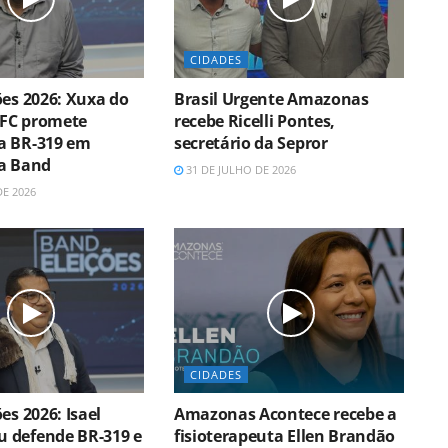
CIDADES
ões 2026: Xuxa do
Brasil Urgente Amazonas
FC promete
recebe Ricelli Pontes,
a BR-319 em
secretário da Sepror
a Band
31 DE JULHO DE 2026
DE 2026
CIDADES
es 2026: Isael
Amazonas Acontece recebe a
 defende BR-319 e
fisioterapeuta Ellen Brandão