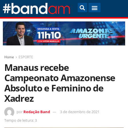
Home
ESPORTE
Manaus recebe
Campeonato Amazonense
Absoluto e Feminino de
Xadrez
por
Redação Band
3 de dezembro de 2021
Tempo de leitura: 3