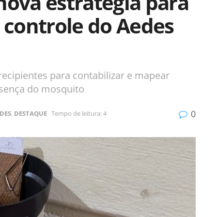
nova estratégia para
controle do Aedes
recipientes para contabilizar e mapear
esença do mosquito
0
DES
,
DESTAQUE
Tempo de leitura: 4