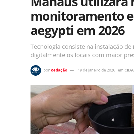
Manaus utilizará 
monitoramento e 
aegypti em 2026
Tecnologia consiste na instalação de 
digitalmente os locais com maior pr
por
Redação
19 de janeiro de 2026
em
CIDA