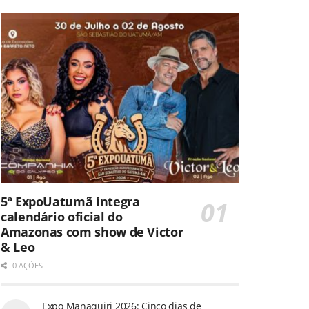
5ª ExpoUatumã integra
calendário oficial do
Amazonas com show de Victor
& Leo
0 AÇÕES
Expo Manaquiri 2026: Cinco dias de