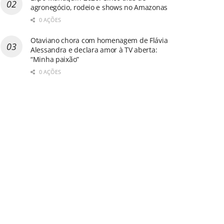
agronegócio, rodeio e shows no Amazonas
0 AÇÕES
Otaviano chora com homenagem de Flávia
Alessandra e declara amor à TV aberta:
“Minha paixão”
0 AÇÕES