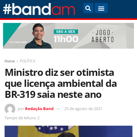
Home
POLÍTICA
Ministro diz ser otimista
que licença ambiental da
BR-319 saia neste ano
por
Redação Band
25 de agosto de 2021
Tempo de leitura: 2