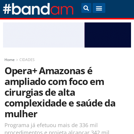
Home
CIDADES
Opera+ Amazonas é
ampliado com foco em
cirurgias de alta
complexidade e saúde da
mulher
Programa já efetuou mais de 336 mil
procedimentos e projeta alcançar 342 mil