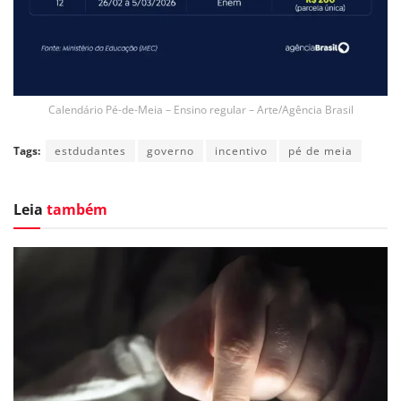
Calendário Pé-de-Meia – Ensino regular – Arte/Agência Brasil
Tags:
estdudantes
governo
incentivo
pé de meia
Leia
também