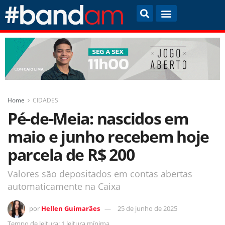
Home
CIDADES
Pé-de-Meia: nascidos em
maio e junho recebem hoje
parcela de R$ 200
Valores são depositados em contas abertas
automaticamente na Caixa
por
Hellen Guimarães
25 de junho de 2025
Tempo de leitura: 1 leitura mínima