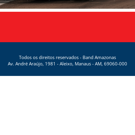
Todos os direitos reservados - Band Amazonas
Av. André Araújo, 1981 - Aleixo, Manaus - AM, 69060-000