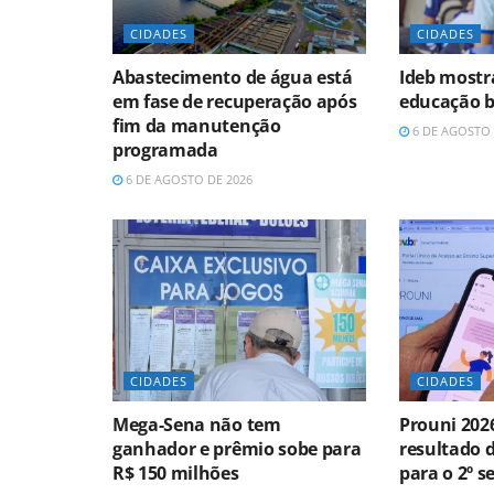
CIDADES
CIDADES
Abastecimento de água está
Ideb mostr
em fase de recuperação após
educação b
fim da manutenção
6 DE AGOSTO 
programada
6 DE AGOSTO DE 2026
CIDADES
CIDADES
Mega-Sena não tem
Prouni 202
ganhador e prêmio sobe para
resultado 
R$ 150 milhões
para o 2º 