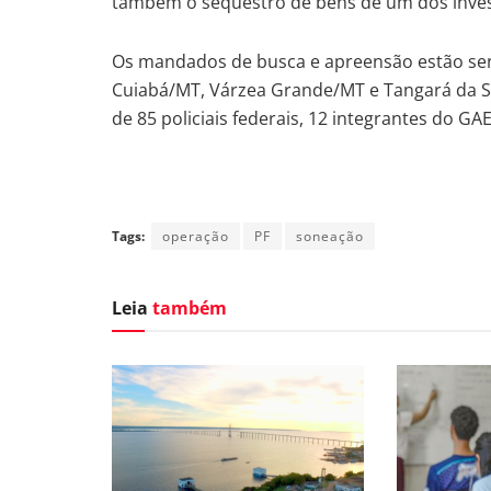
também o sequestro de bens de um dos inves
Os mandados de busca e apreensão estão se
Cuiabá/MT, Várzea Grande/MT e Tangará da Ser
de 85 policiais federais, 12 integrantes do G
Tags:
operação
PF
soneação
Leia
também