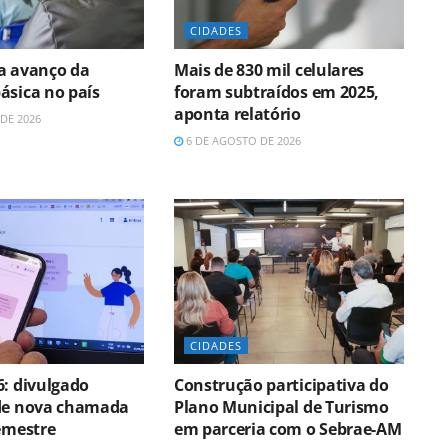
CIDADES
a avanço da
Mais de 830 mil celulares
ásica no país
foram subtraídos em 2025,
aponta relatório
DE 2026
6 DE AGOSTO DE 2026
CIDADES
6: divulgado
Construção participativa do
de nova chamada
Plano Municipal de Turismo
semestre
em parceria com o Sebrae-AM