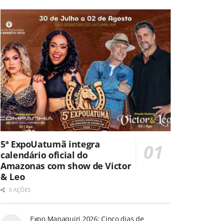
5ª ExpoUatumã integra
calendário oficial do
Amazonas com show de Victor
& Leo
0 AÇÕES
Expo Manaquiri 2026: Cinco dias de