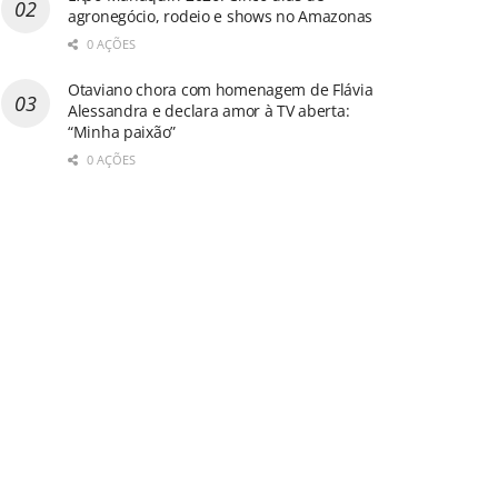
agronegócio, rodeio e shows no Amazonas
0 AÇÕES
Otaviano chora com homenagem de Flávia
Alessandra e declara amor à TV aberta:
“Minha paixão”
0 AÇÕES