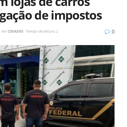
m lojas de carros
egação de impostos
0
em
CIDADES
Tempo de leitura: 2