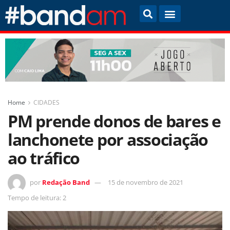
Home
CIDADES
PM prende donos de bares e
lanchonete por associação
ao tráfico
por
Redação Band
15 de novembro de 2021
Tempo de leitura: 2