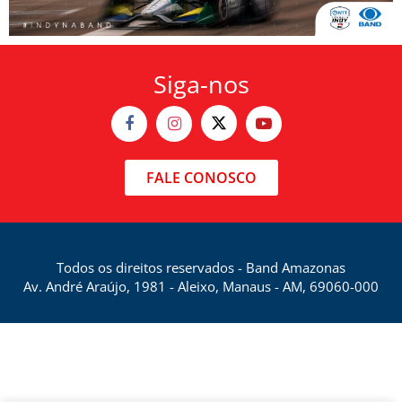
Siga-nos
FALE CONOSCO
Todos os direitos reservados - Band Amazonas
Av. André Araújo, 1981 - Aleixo, Manaus - AM, 69060-000