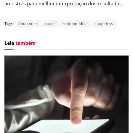
amostras para melhor interpretação dos resultados.
Tags:
Amazonas
casos
rabdomiólise
suspeitos
Leia
também