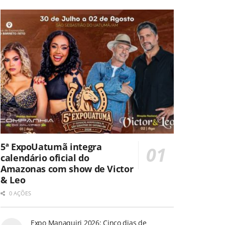
5ª ExpoUatumã integra
calendário oficial do
Amazonas com show de Victor
& Leo
0 AÇÕES
Expo Manaquiri 2026: Cinco dias de