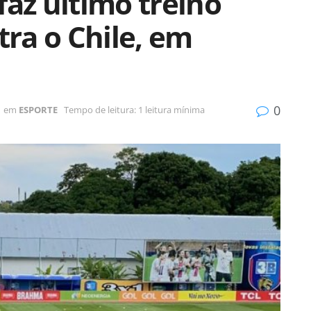
faz último treino
tra o Chile, em
0
em
ESPORTE
Tempo de leitura: 1 leitura mínima