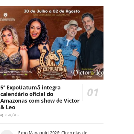
5ª ExpoUatumã integra
calendário oficial do
Amazonas com show de Victor
& Leo
0 AÇÕES
Expo Manaquiri 2026: Cinco dias de