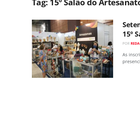
Tag:
15º Salão do Artesanat
Setem
15º S
POR
REDA
As inscr
presenci