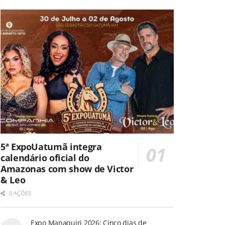
5ª ExpoUatumã integra
calendário oficial do
Amazonas com show de Victor
& Leo
0 AÇÕES
Expo Manaquiri 2026: Cinco dias de