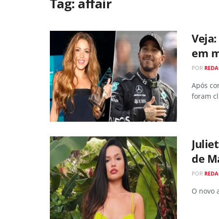
Tag:
affair
Veja:
em m
POR
REDA
Após co
foram cl
Julie
de Ma
POR
REDA
O novo a