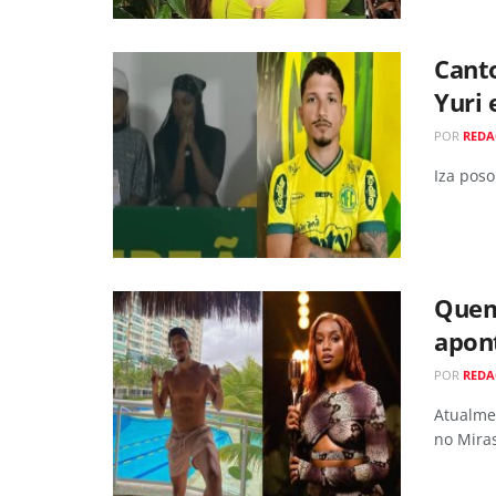
Canto
Yuri 
POR
REDA
Iza poso
Quem 
apont
POR
REDA
Atualmen
no Miras