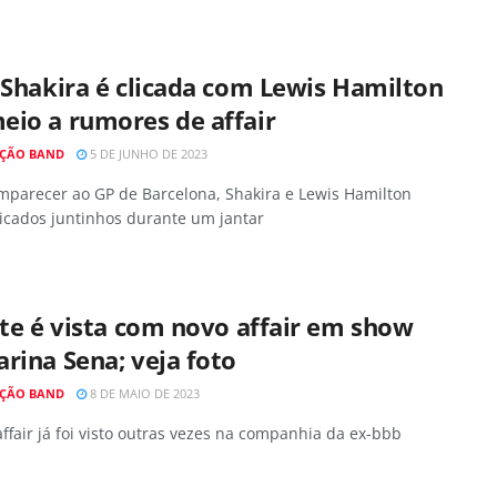
 Shakira é clicada com Lewis Hamilton
eio a rumores de affair
ÇÃO BAND
5 DE JUNHO DE 2023
mparecer ao GP de Barcelona, Shakira e Lewis Hamilton
icados juntinhos durante um jantar
tte é vista com novo affair em show
rina Sena; veja foto
ÇÃO BAND
8 DE MAIO DE 2023
ffair já foi visto outras vezes na companhia da ex-bbb