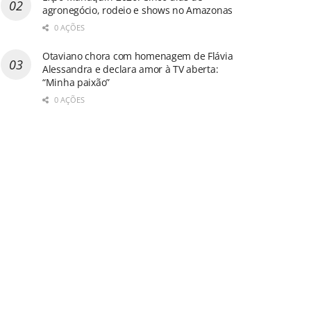
agronegócio, rodeio e shows no Amazonas
0 AÇÕES
Otaviano chora com homenagem de Flávia
Alessandra e declara amor à TV aberta:
“Minha paixão”
0 AÇÕES