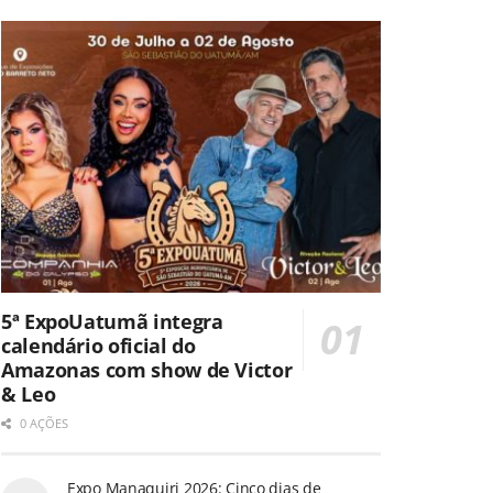
5ª ExpoUatumã integra
calendário oficial do
Amazonas com show de Victor
& Leo
0 AÇÕES
Expo Manaquiri 2026: Cinco dias de