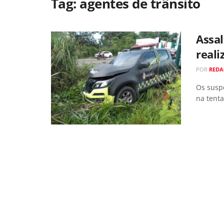
Tag:
agentes de trânsito
Assa
reali
POR
REDA
Os suspe
na tenta