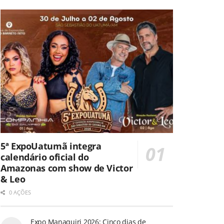
5ª ExpoUatumã integra
calendário oficial do
Amazonas com show de Victor
& Leo
0 AÇÕES
Expo Manaquiri 2026: Cinco dias de