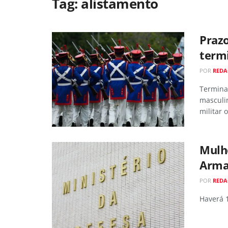
Tag:
alistamento
Prazo
termi
POR
RED
Termina 
masculi
militar o
Mulhe
Armad
POR
RED
Haverá 1