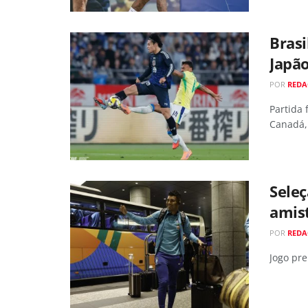
Brasi
Japã
POR
RED
Partida
Canadá,
Seleç
amist
POR
RED
Jogo pre