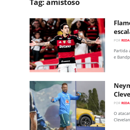
Tag:
amistoso
Flame
escal
POR
RED
Partida 
e Bandp
Neym
Clev
POR
RED
O atacan
Clevelan