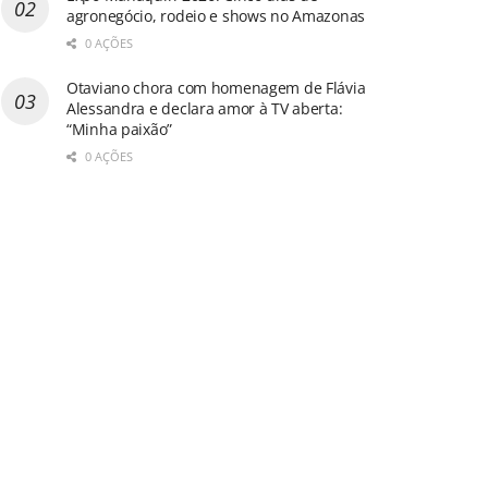
agronegócio, rodeio e shows no Amazonas
0 AÇÕES
Otaviano chora com homenagem de Flávia
Alessandra e declara amor à TV aberta:
“Minha paixão”
0 AÇÕES