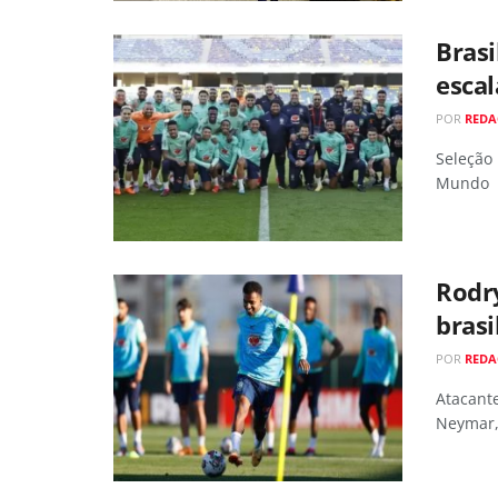
Brasi
escal
POR
REDA
Seleção 
Mundo
Rodry
brasi
POR
REDA
Atacant
Neymar, 