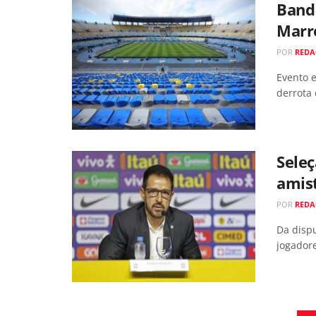
Band 
Marr
POR
REDA
Evento 
derrota 
Seleç
amist
POR
REDA
Da disp
jogador