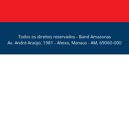
Todos os direitos reservados - Band Amazonas
Av. André Araújo, 1981 - Aleixo, Manaus - AM, 69060-000