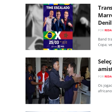
Trans
Marro
Deni
POR
REDA
Band tra
Copa; v
Seleç
amist
POR
REDA
Os joga
africano