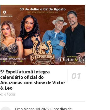
5ª ExpoUatumã integra
calendário oficial do
Amazonas com show de Victor
& Leo
0 AÇÕES
Expo Manaquiri 2026: Cinco dias de