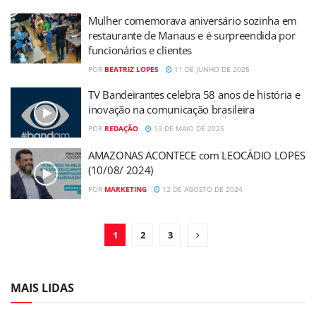
Mulher comemorava aniversário sozinha em
restaurante de Manaus e é surpreendida por
funcionários e clientes
POR
BEATRIZ LOPES
11 DE JUNHO DE 2025
TV Bandeirantes celebra 58 anos de história e
inovação na comunicação brasileira
POR
REDAÇÃO
13 DE MAIO DE 2025
AMAZONAS ACONTECE com LEOCÁDIO LOPES
(10/08/ 2024)
POR
MARKETING
12 DE AGOSTO DE 2024
1
2
3
MAIS LIDAS