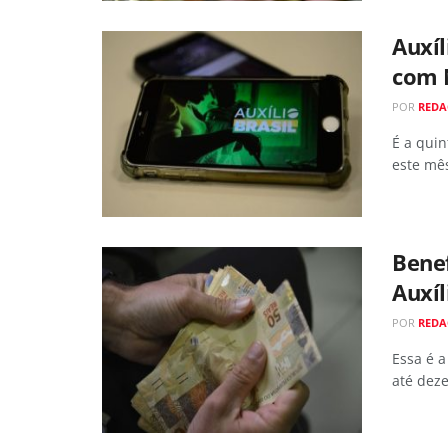
Auxíl
com N
POR
REDA
É a quin
este mê
Benef
Auxíl
POR
REDA
Essa é a
até dez