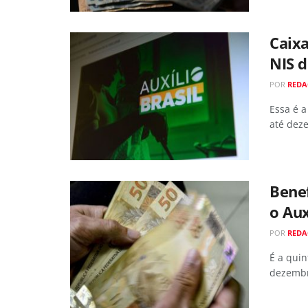
Caixa
NIS d
POR
REDA
Essa é a
até dez
Benef
o Aux
POR
REDA
É a quin
dezemb