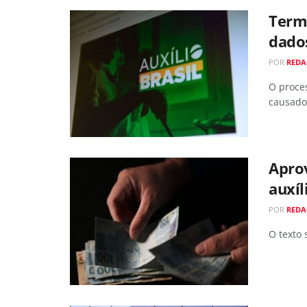
Termi
dado
POR
REDA
O proces
causado
Apro
auxíl
POR
REDA
O texto