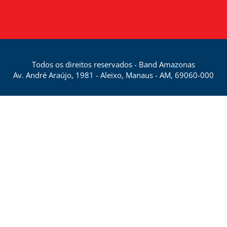
Todos os direitos reservados - Band Amazonas
Av. André Araújo, 1981 - Aleixo, Manaus - AM, 69060-000