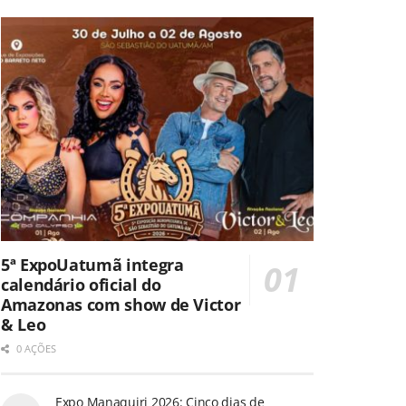
5ª ExpoUatumã integra
calendário oficial do
Amazonas com show de Victor
& Leo
0 AÇÕES
Expo Manaquiri 2026: Cinco dias de