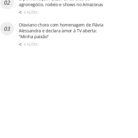
agronegócio, rodeio e shows no Amazonas
0 AÇÕES
Otaviano chora com homenagem de Flávia
Alessandra e declara amor à TV aberta:
“Minha paixão”
0 AÇÕES