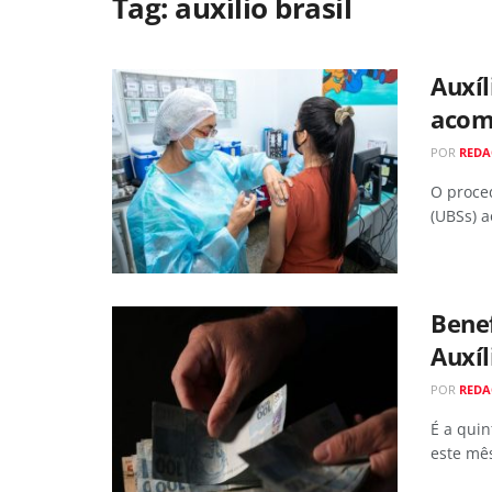
Tag:
auxílio brasil
Auxíl
acom
POR
REDA
O proce
(UBSs) 
Benef
Auxíl
POR
REDA
É a quin
este mê