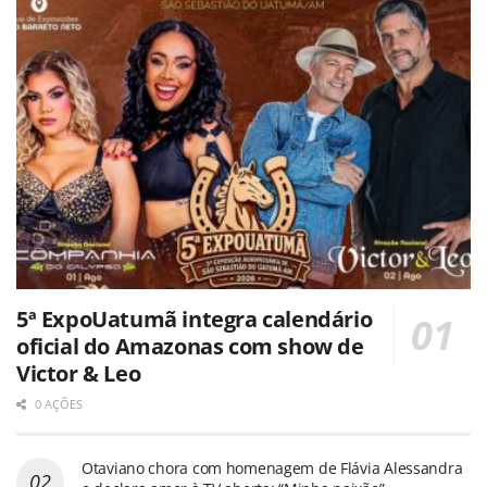
5ª ExpoUatumã integra calendário
oficial do Amazonas com show de
Victor & Leo
0 AÇÕES
Otaviano chora com homenagem de Flávia Alessandra