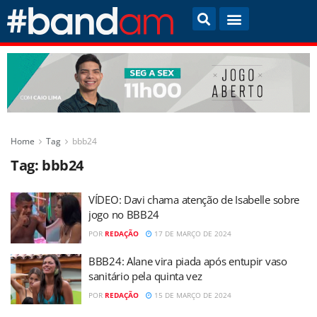
Home
Tag
bbb24
Tag:
bbb24
VÍDEO: Davi chama atenção de Isabelle sobre
jogo no BBB24
POR
REDAÇÃO
17 DE MARÇO DE 2024
BBB24: Alane vira piada após entupir vaso
sanitário pela quinta vez
POR
REDAÇÃO
15 DE MARÇO DE 2024