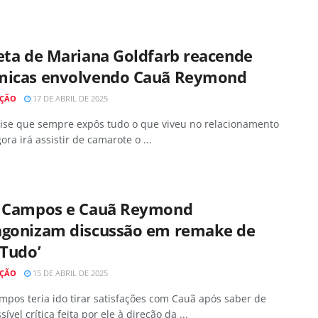
eta de Mariana Goldfarb reacende
micas envolvendo Cauã Reymond
AÇÃO
17 DE ABRIL DE 2025
 dise que sempre expôs tudo o que viveu no relacionamento
ora irá assistir de camarote o ...
a Campos e Cauã Reymond
agonizam discussão em remake de
 Tudo’
AÇÃO
15 DE ABRIL DE 2025
mpos teria ido tirar satisfações com Cauã após saber de
ível crítica feita por ele à direção da ...