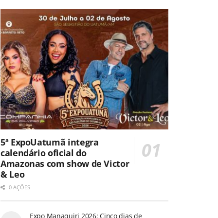
5ª ExpoUatumã integra
calendário oficial do
Amazonas com show de Victor
& Leo
0 AÇÕES
Expo Manaquiri 2026: Cinco dias de