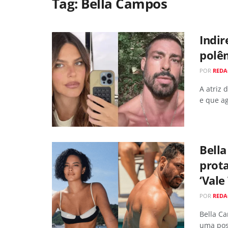
Tag:
Bella Campos
Indir
polê
POR
RED
A atriz
e que ag
Bell
prot
‘Vale
POR
RED
Bella Ca
uma poss