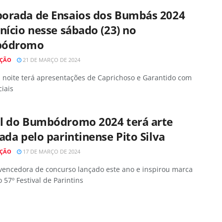
orada de Ensaios dos Bumbás 2024
nício nesse sábado (23) no
bódromo
AÇÃO
21 DE MARÇO DE 2024
a noite terá apresentações de Caprichoso e Garantido com
ciais
l do Bumbódromo 2024 terá arte
ada pelo parintinense Pito Silva
AÇÃO
17 DE MARÇO DE 2024
 vencedora de concurso lançado este ano e inspirou marca
o 57º Festival de Parintins