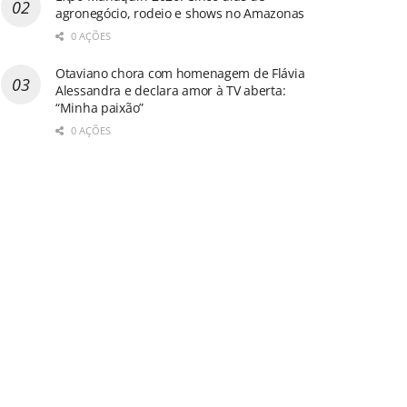
agronegócio, rodeio e shows no Amazonas
0 AÇÕES
Otaviano chora com homenagem de Flávia
Alessandra e declara amor à TV aberta:
“Minha paixão”
0 AÇÕES