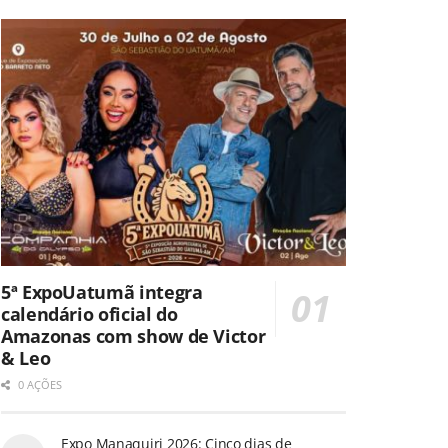
5ª ExpoUatumã integra
calendário oficial do
Amazonas com show de Victor
& Leo
0 AÇÕES
Expo Manaquiri 2026: Cinco dias de