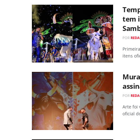
Temp
tem i
Sam
POR
RED
Primeir
itens ofi
Mura
assin
POR
RED
Arte foi
oficial d