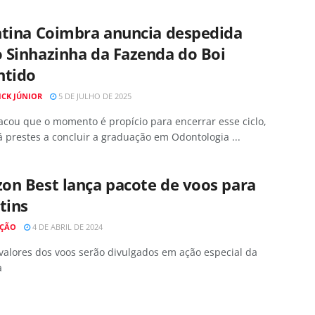
ntina Coimbra anuncia despedida
 Sinhazinha da Fazenda do Boi
ntido
ICK JÚNIOR
5 DE JULHO DE 2025
acou que o momento é propício para encerrar esse ciclo,
á prestes a concluir a graduação em Odontologia ...
on Best lança pacote de voos para
tins
AÇÃO
4 DE ABRIL DE 2024
valores dos voos serão divulgados em ação especial da
a