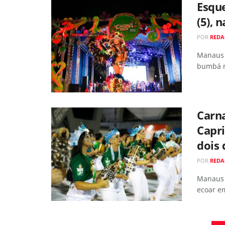
Esque
(5), 
POR
RED
Manaus 
bumbá m
Carna
Capr
dois 
POR
RED
Manaus 
ecoar em