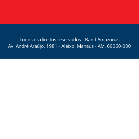
Todos os direitos reservados - Band Amazonas
Av. André Araújo, 1981 - Aleixo, Manaus - AM, 69060-000