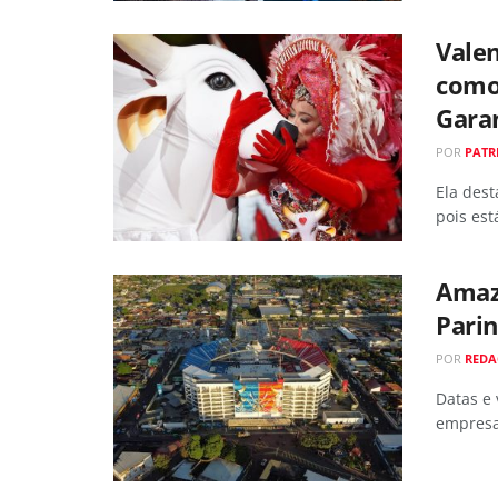
Vale
como
Gara
POR
PATR
Ela dest
pois est
Amaz
Parin
POR
RED
Datas e 
empres