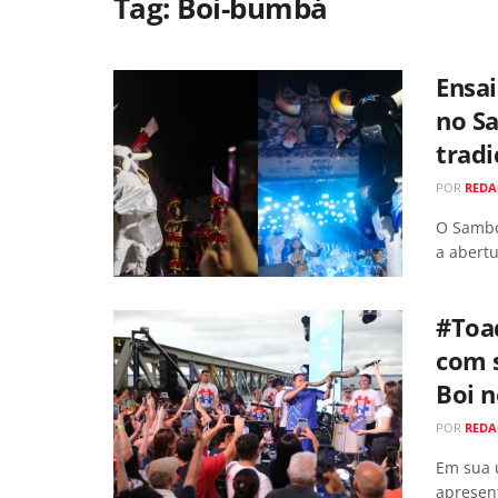
Tag:
Boi-bumbá
Ensa
no S
tradi
POR
RED
O Sambó
a abertu
#Toad
com s
Boi n
POR
RED
Em sua ú
apresent