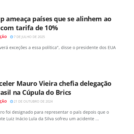
p ameaça países que se alinhem ao
 com tarifa de 10%
AÇÃO
7 DE JULHO DE 2025
erá exceções a essa política", disse o presidente dos EUA
eler Mauro Vieira chefia delegação
asil na Cúpula do Brics
AÇÃO
21 DE OUTUBRO DE 2024
ro foi designado para representar o país depois que o
te Luiz Inácio Lula da Silva sofreu um acidente ...