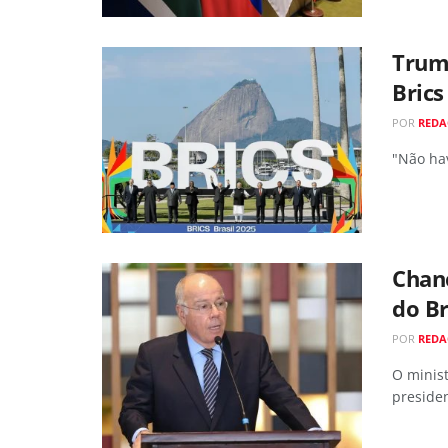
Trum
Brics
POR
RED
"Não hav
Chanc
do Br
POR
RED
O minist
presiden