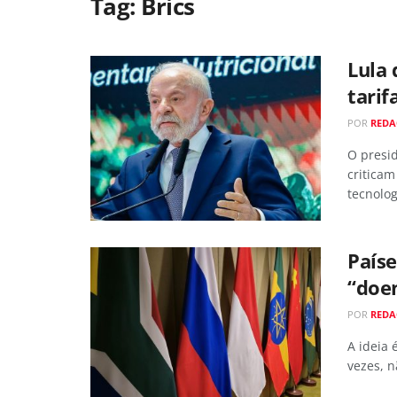
Tag:
Brics
Lula 
tarif
POR
RED
O presi
criticam
tecnologi
Paíse
“doe
POR
RED
A ideia 
vezes, n