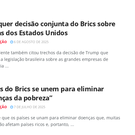
quer decisão conjunta do Brics sobre
as dos Estados Unidos
AÇÃO
6 DE AGOSTO DE 2025
dente também citou trechos da decisão de Trump que
 a legislação brasileira sobre as grandes empresas de
a ...
s do Brics se unem para eliminar
nças da pobreza”
AÇÃO
7 DE JULHO DE 2025
é que os países se unam para eliminar doenças que, muitas
ão afetam países ricos e, portanto, ...