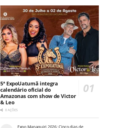
5ª ExpoUatumã integra
calendário oficial do
Amazonas com show de Victor
& Leo
0 AÇÕES
Expo Manaquiri 2026: Cinco dias de