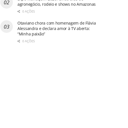
agronegócio, rodeio e shows no Amazonas
0 AÇÕES
Otaviano chora com homenagem de Flávia
Alessandra e declara amor à TV aberta:
“Minha paixão”
0 AÇÕES