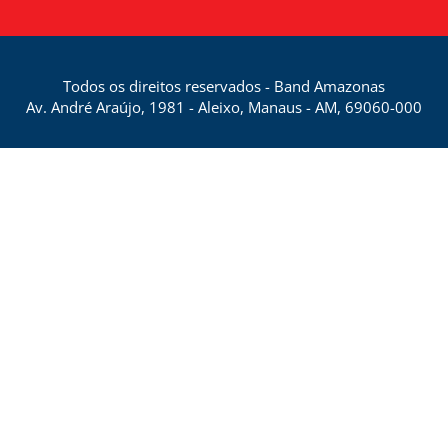
Todos os direitos reservados - Band Amazonas
Av. André Araújo, 1981 - Aleixo, Manaus - AM, 69060-000