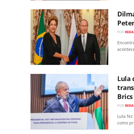
Dilm
Pete
POR
REDA
Encontro
acontece
Lula
trans
Brics
POR
REDA
Lula fez
como pr