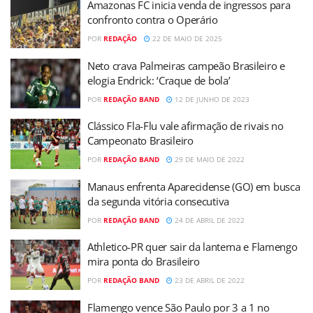
Amazonas FC inicia venda de ingressos para
confronto contra o Operário
POR
REDAÇÃO
22 DE MAIO DE 2025
Neto crava Palmeiras campeão Brasileiro e
elogia Endrick: ‘Craque de bola’
POR
REDAÇÃO BAND
12 DE JUNHO DE 2023
Clássico Fla-Flu vale afirmação de rivais no
Campeonato Brasileiro
POR
REDAÇÃO BAND
29 DE MAIO DE 2022
Manaus enfrenta Aparecidense (GO) em busca
da segunda vitória consecutiva
POR
REDAÇÃO BAND
24 DE ABRIL DE 2022
Athletico-PR quer sair da lanterna e Flamengo
mira ponta do Brasileiro
POR
REDAÇÃO BAND
23 DE ABRIL DE 2022
Flamengo vence São Paulo por 3 a 1 no