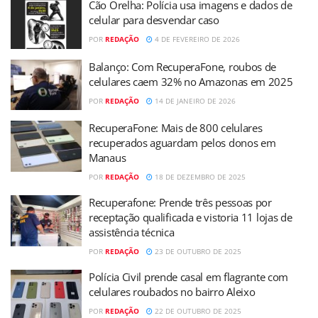
Cão Orelha: Polícia usa imagens e dados de
celular para desvendar caso
POR
REDAÇÃO
4 DE FEVEREIRO DE 2026
Balanço: Com RecuperaFone, roubos de
celulares caem 32% no Amazonas em 2025
POR
REDAÇÃO
14 DE JANEIRO DE 2026
RecuperaFone: Mais de 800 celulares
recuperados aguardam pelos donos em
Manaus
POR
REDAÇÃO
18 DE DEZEMBRO DE 2025
Recuperafone: Prende três pessoas por
receptação qualificada e vistoria 11 lojas de
assistência técnica
POR
REDAÇÃO
23 DE OUTUBRO DE 2025
Polícia Civil prende casal em flagrante com
celulares roubados no bairro Aleixo
POR
REDAÇÃO
22 DE OUTUBRO DE 2025