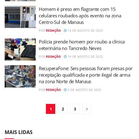
Homem é preso em flagrante com 15
celulares roubados após evento na zona
Centro-Sul de Manaus
POR
REDAÇÃO
19 DE AGOSTO DE 2025
Polícia prende homem por roubo a clínica
veterinária no Tancredo Neves
POR
REDAÇÃO
14 DE AGOSTO DE 2025
RecuperaFone: Seis pessoas foram presas por
receptação qualificada e porte ilegal de arma
na zona Norte de Manaus
POR
REDAÇÃO
6 DE AGOSTO DE 2025
1
2
3
MAIS LIDAS