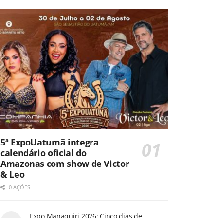
5ª ExpoUatumã integra
calendário oficial do
Amazonas com show de Victor
& Leo
0 AÇÕES
Expo Manaquiri 2026: Cinco dias de