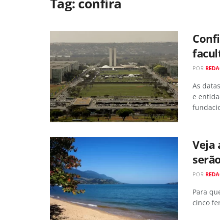
Tag:
confira
Confi
facul
POR
RED
As data
e entida
fundaci
Veja 
serã
POR
REDA
Para qu
cinco fe