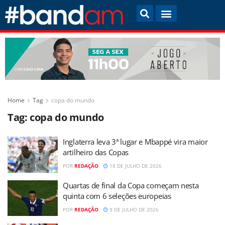
Home
Tag
copa do mundo
Tag:
copa do mundo
Inglaterra leva 3ª lugar e Mbappé vira maior
artilheiro das Copas
POR
REDAÇÃO
18 DE JULHO DE 2026
Quartas de final da Copa começam nesta
quinta com 6 seleções europeias
POR
REDAÇÃO
9 DE JULHO DE 2026