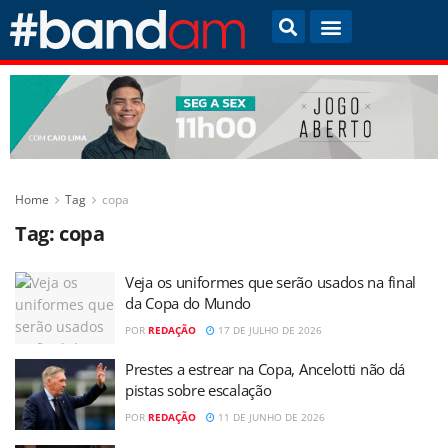
Home
Tag
copa
Tag:
copa
Veja os uniformes que serão usados na final
da Copa do Mundo
POR
REDAÇÃO
17 DE JULHO DE 2026
Prestes a estrear na Copa, Ancelotti não dá
pistas sobre escalação
POR
REDAÇÃO
11 DE JUNHO DE 2026