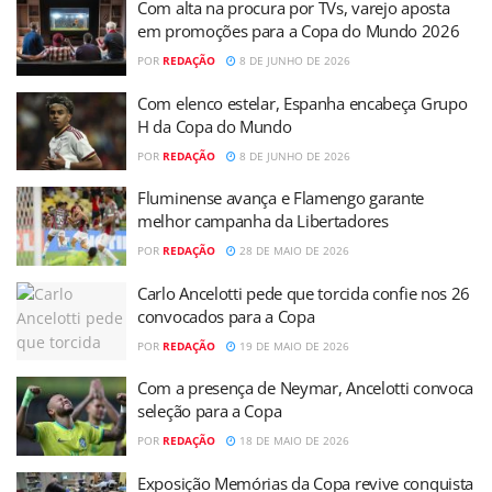
Com alta na procura por TVs, varejo aposta
em promoções para a Copa do Mundo 2026
POR
REDAÇÃO
8 DE JUNHO DE 2026
Com elenco estelar, Espanha encabeça Grupo
H da Copa do Mundo
POR
REDAÇÃO
8 DE JUNHO DE 2026
Fluminense avança e Flamengo garante
melhor campanha da Libertadores
POR
REDAÇÃO
28 DE MAIO DE 2026
Carlo Ancelotti pede que torcida confie nos 26
convocados para a Copa
POR
REDAÇÃO
19 DE MAIO DE 2026
Com a presença de Neymar, Ancelotti convoca
seleção para a Copa
POR
REDAÇÃO
18 DE MAIO DE 2026
Exposição Memórias da Copa revive conquista