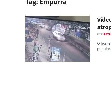
Tag:
Empurra
Víde
atrop
POR
PATR
O homem
populaç