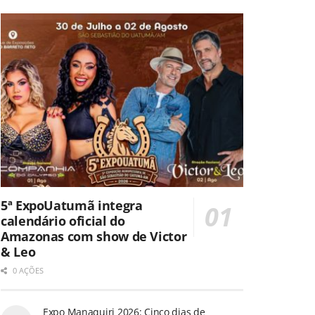
5ª ExpoUatumã integra
calendário oficial do
Amazonas com show de Victor
& Leo
0 AÇÕES
Expo Manaquiri 2026: Cinco dias de