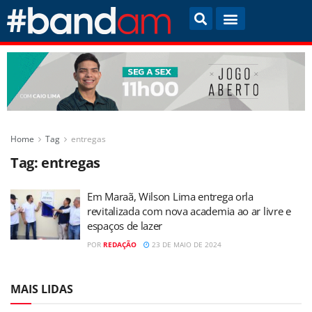
Home
Tag
entregas
Tag:
entregas
Em Maraã, Wilson Lima entrega orla
revitalizada com nova academia ao ar livre e
espaços de lazer
POR
REDAÇÃO
23 DE MAIO DE 2024
MAIS LIDAS